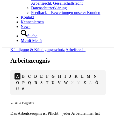
Arbeitsrecht, Gesellschaftsrecht
Datenschutzerklärung
Feedback – Bewertungen unserer Kunden
Kontakt
Kennenlernen
News
Suche
Menü
Menü
Kündigung & Kündigungsschutz
Arbeitsrecht
Arbeitszeugnis
A
B
C
D
E
F
G
H
I
J
K
L
M
N
O
P
Q
R
S
T
U
V
W
X
Y
Z
Ä
Ö
Ü
#
← Alle Begriffe
Das Arbeitszeugnis ist Pflicht – jeder Arbeitnehmer hat