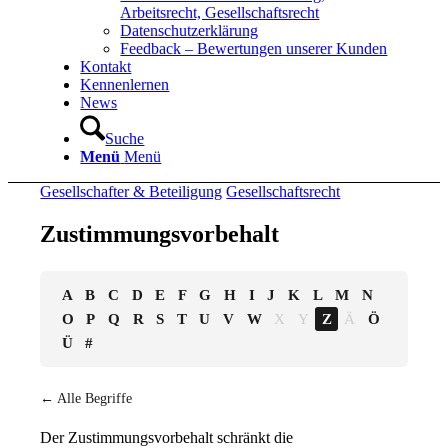
Arbeitsrecht, Gesellschaftsrecht
Datenschutzerklärung
Feedback – Bewertungen unserer Kunden
Kontakt
Kennenlernen
News
Suche
Menü
Menü
Gesellschafter & Beteiligung
Gesellschaftsrecht
Zustimmungsvorbehalt
A
B
C
D
E
F
G
H
I
J
K
L
M
N
O
P
Q
R
S
T
U
V
W
X
Y
Z
Ä
Ö
Ü
#
← Alle Begriffe
Der Zustimmungsvorbehalt schränkt die